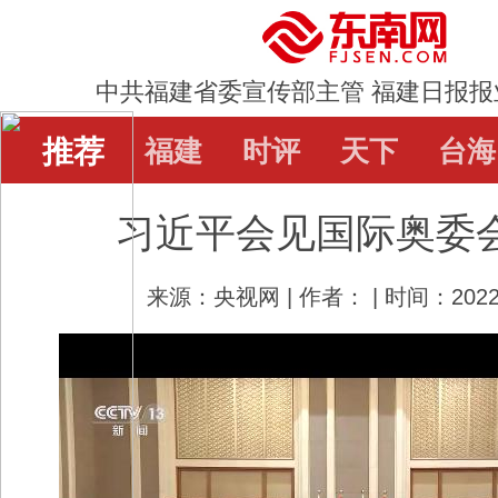
中共福建省委宣传部主管 福建日报报
推荐
推荐
福建
福建
时评
时评
天下
天下
台海
台海
习近平会见国际奥委
直通屏山
辟谣
教育
娱乐
体
来源：央视网 | 作者： | 时间：2022-