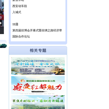
新筑车站
西安动车段
入城式
11日
丝博会进入倒计时 陕西首批重点推介项目205个
第四届丝
第四届丝博会开幕式暨丝绸之路经济带
国际合作论坛
丝博会合作交流馆、特色产业馆
丝博会特色产品馆
西安创新设计中心
九号宇宙深空主题科普研学基地
12日
西安航天通航产业园
西安国家数字出版基地军民融合产业展
厅
永兴坊CITY
西安三星城