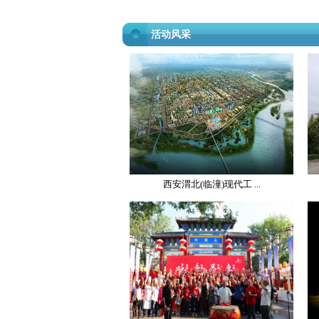
活动风采
西安渭北(临潼)现代工 ...