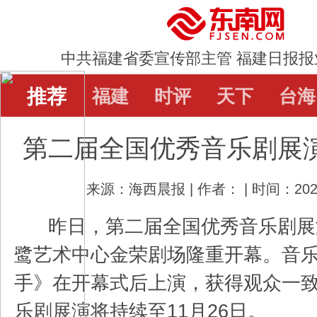
中共福建省委宣传部主管 福建日报报
推荐
推荐
福建
福建
时评
时评
天下
天下
台海
台海
第二届全国优秀音乐剧展
直通屏山
辟谣
教育
娱乐
体
来源：海西晨报 | 作者： | 时间：2023
昨日，第二届全国优秀音乐剧展
鹭艺术中心金荣剧场隆重开幕。音
手》在开幕式后上演，获得观众一
乐剧展演将持续至11月26日。