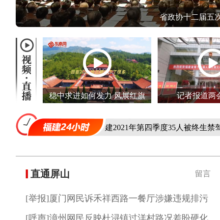
省政协十二届五
稳中求进如何发力 风展红旗
记者报道两
怎样开局
下乡”服务活动
福建2021年第四季度35人被终生禁驾
202
直通屏山
留言
[举报]厦门网民诉禾祥西路一餐厅涉嫌违规排污
[呼声]漳州网民反映杜浔镇过洋村路况差盼硬化