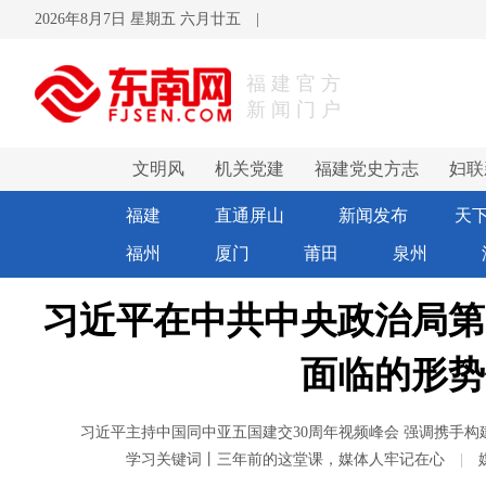
2026年8月7日 星期五 六月廿五
|
福建官方
新闻门户
文明风
机关党建
福建党史方志
妇联
卫生健康
福建文旅
福建文艺
福
福建
直通屏山
新闻发布
天
福州
厦门
莆田
泉州
习近平在中共中央政治局第
面临的形势
习近平主持中国同中亚五国建交30周年视频峰会 强调携手
学习关键词丨三年前的这堂课，媒体人牢记在心
|