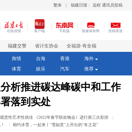
繁体
|
福建日报：
远程
通讯员投稿
在线读报
客户端
手机版
新媒体矩阵
投稿渠道
福建交警
省计生协会
全福游·有全福
网
教育
地震信息
福建退役军人
舆情
台海
香港
海外
体育
娱乐
汽车
推荐
入分析推进碳达峰碳中和工作
部署落到实处
观赏性艺术性俱佳 《2022年春节联欢晚会》进行第三次彩排
|
飞！
|
​相约冰雪，一起来丨“雪如意”上开出的“冬之花”