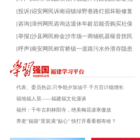
[投诉]诏安网民诉南诏镇绿野巷路灯损坏盼修复
[咨询]漳州网民咨询达退休年龄后能否购买社保
[举报]沙县网民称金沙市场一商铺机器噪音扰民
[呼声]南安网民称官桥镇一道路污水外泄存隐患
代表、委员热议:只争朝夕加油干 千方百计稳增长
福地福人居——福建福文化漫谈
福州：千年古刹林阳寺，绝美梅花凌寒傲放
养老"福袋"里装满"贴心" 快打开看看都有啥？