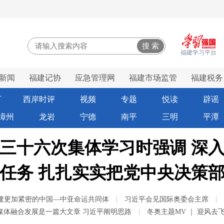
福建学习平台
新闻
福建记协
应急管理网
福建市场监管
福建税务
建民俗
爱国主义馆
网上博物馆
财经频道
昌都文明
下
西岸时评
视频
专题
悦读
辟谣
漳州
龙岩
宁德
南平
三明
平潭
三十六次集体学习时强调 深
任务 扎扎实实把党中央决策
构建更加紧密的中国—中亚命运共同体
|
习近平会见国际奥委会主席
|
媒体融合发展是一篇大文章 习近平阐明思路
|
冬奥主题MV ｜ 迎风去