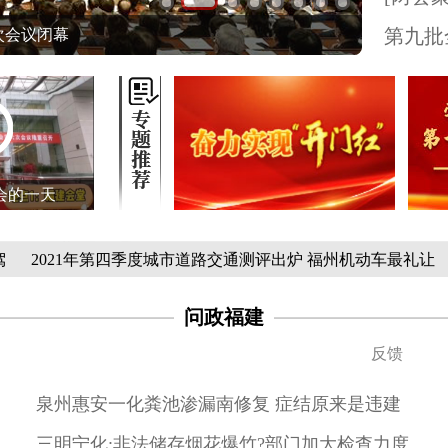
第九批
次会议闭幕
会的一天
1年第四季度城市道路交通测评出炉 福州机动车最礼让
省文联
问政福建
反馈
泉州惠安一化粪池渗漏南修复 症结原来是违建
三明宁化:非法储存烟花爆竹?部门加大检查力度