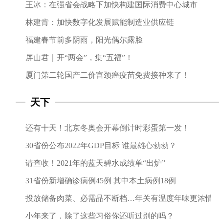
王冰：在强省会战略下加快构建国际消费中心城市
林建肯：加快数字化发展赋能制造业供应链
福建春节前多阴雨，阳光偶尔露脸
屏山君｜开“两会”，集“五福”！
厦门第二轮国产二价宫颈癌疫苗免费接种来了！
天下
还有十天！北京冬奥会开幕倒计时彩蛋第一发！
30省份公布2022年GDP目标 谁最雄心勃勃？
请查收！2021年的蓝天碧水成绩单“出炉”
31省份新增确诊病例45例 其中本土病例18例
投放储备肉菜、必需品不断档…年关有温度年味更浓情
小年来了，除了这些习俗你还听过别的吗？